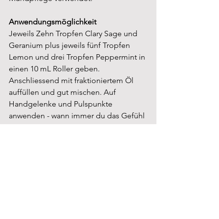
Anwendungsmöglichkeit
Jeweils Zehn Tropfen Clary Sage und 
Geranium plus jeweils fünf Tropfen 
Lemon und drei Tropfen Peppermint in 
einen 10 mL Roller geben. 
Anschliessend mit fraktioniertem Öl 
auffüllen und gut mischen. Auf 
Handgelenke und Pulspunkte 
anwenden - wann immer du das Gefühl 
hast, du musst den Hitzewellen 
entgegenwirken.
Befreie deinen Geist
Ylang Ylang (Cananga odorata) - 